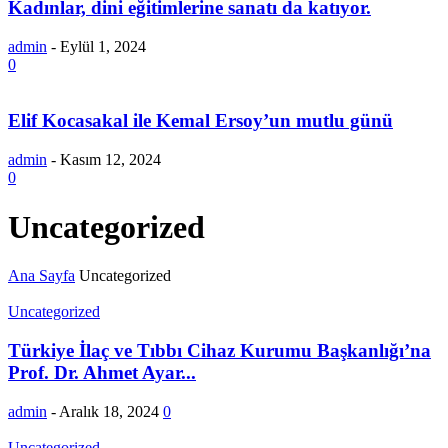
Kadınlar, dini eğitimlerine sanatı da katıyor.
admin
-
Eylül 1, 2024
0
Elif Kocasakal ile Kemal Ersoy’un mutlu günü
admin
-
Kasım 12, 2024
0
Uncategorized
Ana Sayfa
Uncategorized
Uncategorized
Türkiye İlaç ve Tıbbı Cihaz Kurumu Başkanlığı’na
Prof. Dr. Ahmet Ayar...
admin
-
Aralık 18, 2024
0
Uncategorized