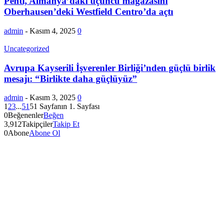
Penti, Almanya’daki üçüncü mağazasını
Oberhausen’deki Westfield Centro’da açtı
admin
-
Kasım 4, 2025
0
Uncategorized
Avrupa Kayserili İşverenler Birliği’nden güçlü birlik
mesajı: “Birlikte daha güçlüyüz”
admin
-
Kasım 3, 2025
0
1
2
3
...
51
51 Sayfanın 1. Sayfası
0
Beğenenler
Beğen
3,912
Takipçiler
Takip Et
0
Abone
Abone Ol