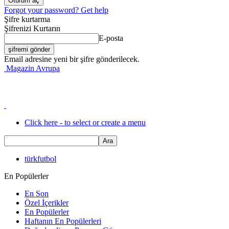
Forgot your password? Get help
Şifre kurtarma
Şifrenizi Kurtarın
E-posta
Email adresine yeni bir şifre gönderilecek.
Magazin Avrupa
Click here - to select or create a menu
türkfutbol
En Popülerler
En Son
Özel İçerikler
En Popülerler
Haftanın En Popülerleri