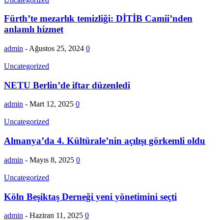
Fürth’te mezarlık temizliği: DİTİB Camii’nden
anlamlı hizmet
admin
-
Ağustos 25, 2024
0
Uncategorized
NETU Berlin’de iftar düzenledi
admin
-
Mart 12, 2025
0
Uncategorized
Almanya’da 4. Kültürale’nin açılışı görkemli oldu
admin
-
Mayıs 8, 2025
0
Uncategorized
Köln Beşiktaş Derneği yeni yönetimini seçti
admin
-
Haziran 11, 2025
0