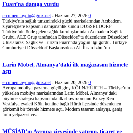
Fuarı’na damga vurdu
ercument.aydin@gmx.net
-
Haziran 27, 2026
0
Türkiye'nin sağlık turizmindeki güçlü markalarından Acıbadem,
ziyaretçilere kapsamlı danışmanlık sundu DÜSSELDORF –
Türkiye’nin önde gelen sağlık kuruluşlarından Acıbadem Sağlık
Grubu, ALZ Grup tarafından Düsseldorf’ta düzenlenen Düsseldorf
Uluslararası Sağlık ve Turizm Fuarı’nda yoğun ilgi gördü. Türkiye
Cumhuriyeti Düsseldorf Başkonsolosu Ali İhsan İzbul’un...
Larin Möbel, Almanya’daki ilk mağazasını hizmete
açtı
ercument.aydin@gmx.net
-
Haziran 20, 2026
0
Avrupa mobilya pazarına güçlü giriş KÖLN/HÜRTH – Türkiye’nin
yükselen mobilya markalarından Larin Möbel, Almanya’daki
büyüme stratejisi kapsamında ilk showroomunu Kuzey Ren
Vestfalya eyaleti Köln kentine bağlı Hürth ilçesinde düzenlenen
görkemli bir törenle hizmete açtı. Modern tasarım anlayışı, geniş
ürün yelpazesi ve...
MÜSİAD’ın Avrupa zirvesinde yatırım, ticaret ve