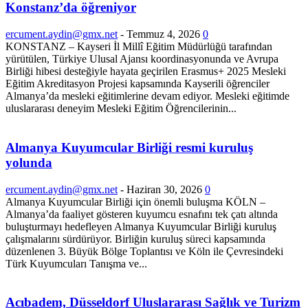
Konstanz’da öğreniyor
ercument.aydin@gmx.net
-
Temmuz 4, 2026
0
KONSTANZ – Kayseri İl Millî Eğitim Müdürlüğü tarafından
yürütülen, Türkiye Ulusal Ajansı koordinasyonunda ve Avrupa
Birliği hibesi desteğiyle hayata geçirilen Erasmus+ 2025 Mesleki
Eğitim Akreditasyon Projesi kapsamında Kayserili öğrenciler
Almanya’da mesleki eğitimlerine devam ediyor. Mesleki eğitimde
uluslararası deneyim Mesleki Eğitim Öğrencilerinin...
Almanya Kuyumcular Birliği resmi kuruluş
yolunda
ercument.aydin@gmx.net
-
Haziran 30, 2026
0
Almanya Kuyumcular Birliği için önemli buluşma KÖLN –
Almanya’da faaliyet gösteren kuyumcu esnafını tek çatı altında
buluşturmayı hedefleyen Almanya Kuyumcular Birliği kuruluş
çalışmalarını sürdürüyor. Birliğin kuruluş süreci kapsamında
düzenlenen 3. Büyük Bölge Toplantısı ve Köln ile Çevresindeki
Türk Kuyumcuları Tanışma ve...
Acıbadem, Düsseldorf Uluslararası Sağlık ve Turizm