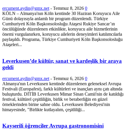
ercument.aydin@gmx.net
-
Temmuz 8, 2026
0
KÖLN – Almanya'nın Köln kentinde 30 Haziran Koruyucu Aile
Günü dolayısıyla anlamlı bir program düzenlendi. Türkiye
Cumhuriyeti Köln Başkonsolosluğu Ataşesi Rukiye Sancar’ın
öncülüğünde düzenlenen etkinlikte, koruyucu aile hizmetlerinin
önemi vurgulanırken, koruyucu ailelerin deneyimleri katılımcılarla
paylaşıldı. Programa, Türkiye Cumhuriyeti Köln Başkonsolosluğu
Ataşeleri...
Leverkusen’de kültür, sanat ve kardeşlik bir araya
geldi
ercument.aydin@gmx.net
-
Temmuz 6, 2026
0
Almanya'nın Leverkusen kentinde düzenlenen geleneksel Avrupa
Festivali (Europafest), farklı kültürleri ve inançları aynı çatı altında
buluşturdu. DİTİB Leverkusen Mimar Sinan Camii'nin de katıldığı
festival, kültürel çeşitliliğin, birlik ve beraberliğin en güzel
örneklerinden birine sahne oldu. Leverkusen Belediyesi'nin
himayesinde, "Birlikte kutlayalım, çeşitliliği...
Kayserili öğrenciler Avrupa gastronomisini