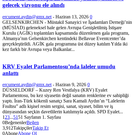
gelecek vizyonu ele alındı
ercument.aydin@gmx.net
-
Haziran 13, 2026
0
GELSENKIRCHEN - Müstakil Sanayici ve İşadamları Derneği’nin
(MÜSİAD) geleneksel hale gelen Avrupa Genişletilmiş İstişare
Kurulu (AGİK) toplantıları kapsamında düzenlenen gala programı,
Almanya’nın Gelsenkirchen kentindeki Bellavue Eventcenter’da
gerçekleştirildi. AGİK gala programına üst düzey katılım Yılda iki
kez farklı bir Avrupa veya Balkanlar...
KRV Eyalet Parlamentosu’nda laleler umudu
anlattı
ercument.aydin@gmx.net
-
Haziran 9, 2026
0
DÜSSELDORF – Kuzey Ren Vestfalya (KRV) Eyalet
Parlamentosu, bu kez siyasetin değil sanatın renklerine ev sahipliği
yaptı. İran-Türk kökenli sanatçı Sara Kamali Aydın’ın “Lalelerin
Fısıltısı” adlı kişisel resim sergisi, sanat, siyaset, bilim ve iş
dünyasından seçkin davetlilerin katılımıyla açıldı. SPD Eyalet...
1
2
3
...
51
51 Sayfanın 1. Sayfası
0
Beğenenler
Beğen
3,912
Takipçiler
Takip Et
0
Abone
Abone Ol