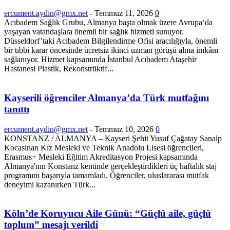
ercument.aydin@gmx.net
-
Temmuz 11, 2026
0
Acıbadem Sağlık Grubu, Almanya başta olmak üzere Avrupa‘da
yaşayan vatandaşlara önemli bir sağlık hizmeti sunuyor.
Düsseldorf’taki Acıbadem Bilgilendirme Ofisi aracılığıyla, önemli
bir tıbbi karar öncesinde ücretsiz ikinci uzman görüşü alma imkânı
sağlanıyor. Hizmet kapsamında İstanbul Acıbadem Ataşehir
Hastanesi Plastik, Rekonstrüktif...
Kayserili öğrenciler Almanya’da Türk mutfağını
tanıttı
ercument.aydin@gmx.net
-
Temmuz 10, 2026
0
KONSTANZ / ALMANYA – Kayseri Şehit Yusuf Çağatay Sanalp
Kocasinan Kız Mesleki ve Teknik Anadolu Lisesi öğrencileri,
Erasmus+ Mesleki Eğitim Akreditasyon Projesi kapsamında
Almanya'nın Konstanz kentinde gerçekleştirdikleri üç haftalık staj
programını başarıyla tamamladı. Öğrenciler, uluslararası mutfak
deneyimi kazanırken Türk...
Köln’de Koruyucu Aile Günü: “Güçlü aile, güçlü
toplum” mesajı verildi