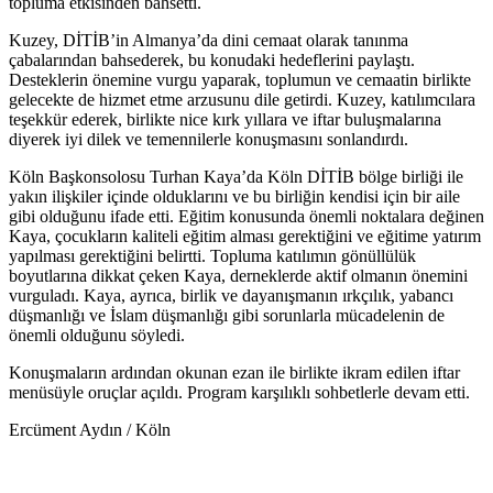
topluma etkisinden bahsetti.
Kuzey, DİTİB’in Almanya’da dini cemaat olarak tanınma
çabalarından bahsederek, bu konudaki hedeflerini paylaştı.
Desteklerin önemine vurgu yaparak, toplumun ve cemaatin birlikte
gelecekte de hizmet etme arzusunu dile getirdi. Kuzey, katılımcılara
teşekkür ederek, birlikte nice kırk yıllara ve iftar buluşmalarına
diyerek iyi dilek ve temennilerle konuşmasını sonlandırdı.
Köln Başkonsolosu Turhan Kaya’da Köln DİTİB bölge birliği ile
yakın ilişkiler içinde olduklarını ve bu birliğin kendisi için bir aile
gibi olduğunu ifade etti. Eğitim konusunda önemli noktalara değinen
Kaya, çocukların kaliteli eğitim alması gerektiğini ve eğitime yatırım
yapılması gerektiğini belirtti. Topluma katılımın gönüllülük
boyutlarına dikkat çeken Kaya, derneklerde aktif olmanın önemini
vurguladı. Kaya, ayrıca, birlik ve dayanışmanın ırkçılık, yabancı
düşmanlığı ve İslam düşmanlığı gibi sorunlarla mücadelenin de
önemli olduğunu söyledi.
Konuşmaların ardından okunan ezan ile birlikte ikram edilen iftar
menüsüyle oruçlar açıldı. Program karşılıklı sohbetlerle devam etti.
Ercüment Aydın / Köln