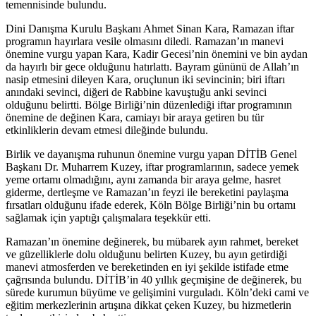
temennisinde bulundu.
Dini Danışma Kurulu Başkanı Ahmet Sinan Kara, Ramazan iftar
programın hayırlara vesile olmasını diledi. Ramazan’ın manevi
önemine vurgu yapan Kara, Kadir Gecesi’nin önemini ve bin aydan
da hayırlı bir gece olduğunu hatırlattı. Bayram gününü de Allah’ın
nasip etmesini dileyen Kara, oruçlunun iki sevincinin; biri iftarı
anındaki sevinci, diğeri de Rabbine kavuştuğu anki sevinci
olduğunu belirtti. Bölge Birliği’nin düzenlediği iftar programının
önemine de değinen Kara, camiayı bir araya getiren bu tür
etkinliklerin devam etmesi dileğinde bulundu.
Birlik ve dayanışma ruhunun önemine vurgu yapan DİTİB Genel
Başkanı Dr. Muharrem Kuzey, iftar programlarının, sadece yemek
yeme ortamı olmadığını, aynı zamanda bir araya gelme, hasret
giderme, dertleşme ve Ramazan’ın feyzi ile bereketini paylaşma
fırsatları olduğunu ifade ederek, Köln Bölge Birliği’nin bu ortamı
sağlamak için yaptığı çalışmalara teşekkür etti.
Ramazan’ın önemine değinerek, bu mübarek ayın rahmet, bereket
ve güzelliklerle dolu olduğunu belirten Kuzey, bu ayın getirdiği
manevi atmosferden ve bereketinden en iyi şekilde istifade etme
çağrısında bulundu. DİTİB’in 40 yıllık geçmişine de değinerek, bu
sürede kurumun büyüme ve gelişimini vurguladı. Köln’deki cami ve
eğitim merkezlerinin artışına dikkat çeken Kuzey, bu hizmetlerin