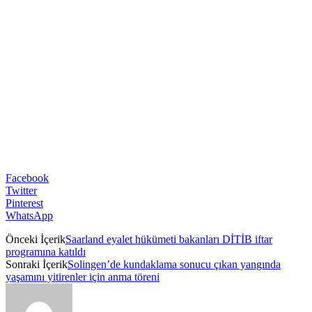
Facebook
Twitter
Pinterest
WhatsApp
Önceki İçerik
Saarland eyalet hükümeti bakanları DİTİB iftar
programına katıldı
Sonraki İçerik
Solingen’de kundaklama sonucu çıkan yangında
yaşamını yitirenler için anma töreni