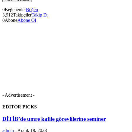
0
Beğenenler
Beğen
3,912
Takipçiler
Takip Et
0
Abone
Abone Ol
- Advertisement -
EDITOR PICKS
DİTİB’de umre kafile görevlilerine seminer
admin
-
Aralık 18, 2023