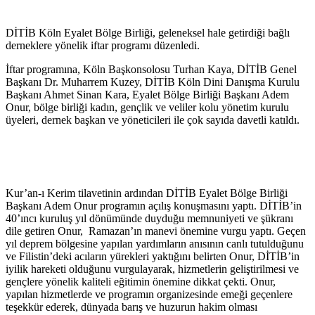
DİTİB Köln Eyalet Bölge Birliği, geleneksel hale getirdiği bağlı
derneklere yönelik iftar programı düzenledi.
İftar programına, Köln Başkonsolosu Turhan Kaya, DİTİB Genel
Başkanı Dr. Muharrem Kuzey, DİTİB Köln Dini Danışma Kurulu
Başkanı Ahmet Sinan Kara, Eyalet Bölge Birliği Başkanı Adem
Onur, bölge birliği kadın, gençlik ve veliler kolu yönetim kurulu
üyeleri, dernek başkan ve yöneticileri ile çok sayıda davetli katıldı.
Kur’an-ı Kerim tilavetinin ardından DİTİB Eyalet Bölge Birliği
Başkanı Adem Onur programın açılış konuşmasını yaptı. DİTİB’in
40’ıncı kuruluş yıl dönümünde duyduğu memnuniyeti ve şükranı
dile getiren Onur, Ramazan’ın manevi önemine vurgu yaptı. Geçen
yıl deprem bölgesine yapılan yardımların anısının canlı tutulduğunu
ve Filistin’deki acıların yürekleri yaktığını belirten Onur, DİTİB’in
iyilik hareketi olduğunu vurgulayarak, hizmetlerin geliştirilmesi ve
gençlere yönelik kaliteli eğitimin önemine dikkat çekti. Onur,
yapılan hizmetlerde ve programın organizesinde emeği geçenlere
teşekkür ederek, dünyada barış ve huzurun hakim olması