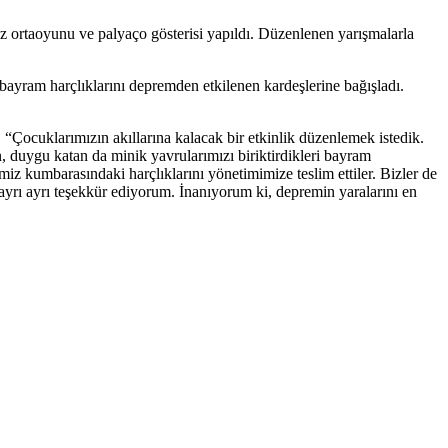
 ortaoyunu ve palyaço gösterisi yapıldı. Düzenlenen yarışmalarla
ayram harçlıklarını depremden etkilenen kardeşlerine bağışladı.
 “Çocuklarımızın akıllarına kalacak bir etkinlik düzenlemek istedik.
, duygu katan da minik yavrularımızı biriktirdikleri bayram
iz kumbarasındaki harçlıklarını yönetimimize teslim ettiler. Bizler de
e ayrı ayrı teşekkür ediyorum. İnanıyorum ki, depremin yaralarını en