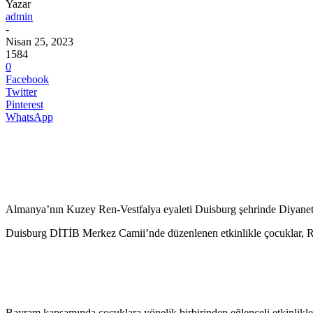
Yazar
admin
-
Nisan 25, 2023
1584
0
Facebook
Twitter
Pinterest
WhatsApp
Almanya’nın Kuzey Ren-Vestfalya eyaleti Duisburg şehrinde Diyanet İ
Duisburg DİTİB Merkez Camii’nde düzenlenen etkinlikle çocuklar, 
Bayram kapsamında çocuklara yönelik birbirinden eğlenceli etkinlikle