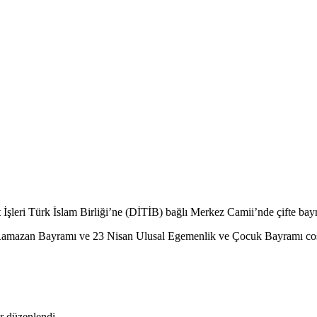
şleri Türk İslam Birliği’ne (DİTİB) bağlı Merkez Camii’nde çifte bay
Ramazan Bayramı ve 23 Nisan Ulusal Egemenlik ve Çocuk Bayramı coş
r düzenlendi.