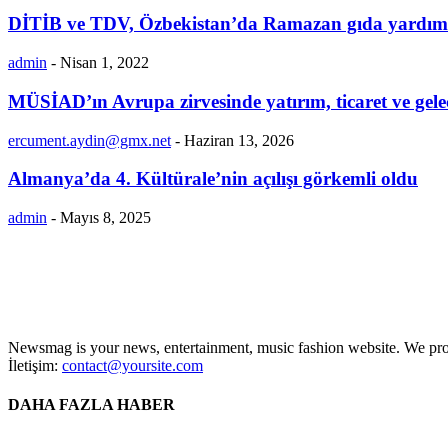
DİTİB ve TDV, Özbekistan’da Ramazan gıda yardım
admin
-
Nisan 1, 2022
MÜSİAD’ın Avrupa zirvesinde yatırım, ticaret ve gelec
ercument.aydin@gmx.net
-
Haziran 13, 2026
Almanya’da 4. Kültürale’nin açılışı görkemli oldu
admin
-
Mayıs 8, 2025
Newsmag is your news, entertainment, music fashion website. We provi
İletişim:
contact@yoursite.com
DAHA FAZLA HABER