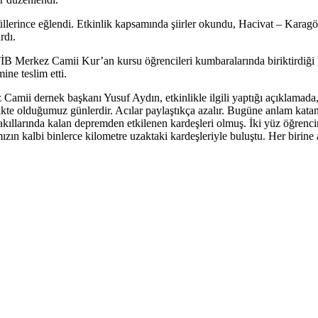
lerince eğlendi. Etkinlik kapsamında şiirler okundu, Hacivat – Karagöz
rdı.
İB Merkez Camii Kur’an kursu öğrencileri kumbaralarında biriktirdiği b
ine teslim etti.
Camii dernek başkanı Yusuf Aydın, etkinlikle ilgili yaptığı açıklamada,
kte olduğumuz günlerdir. Acılar paylaştıkça azalır. Bugüne anlam katan
kıllarında kalan depremden etkilenen kardeşleri olmuş. İki yüz öğrencim
mızın kalbi binlerce kilometre uzaktaki kardeşleriyle buluştu. Her birin