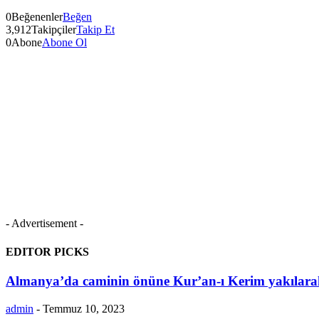
0
Beğenenler
Beğen
3,912
Takipçiler
Takip Et
0
Abone
Abone Ol
- Advertisement -
EDITOR PICKS
Almanya’da caminin önüne Kur’an-ı Kerim yakılarak
admin
-
Temmuz 10, 2023