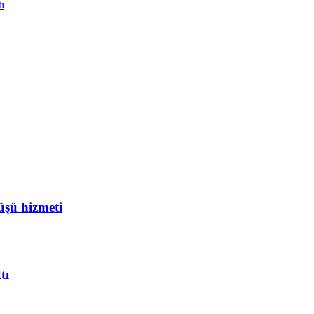
ı
üşü hizmeti
tı