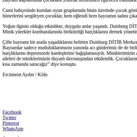
Cami bahçesinde kurulan oyun gruplarında binin üzerinde çocuk gönül
hünerlerini sergileyen çocuklar, hem eğlendi hem bayramın tadını çıka
Yoğun ilginin olduğu etkinlikte, duygulu anlar yaşandı. Duisburg DİT
Minik yürekler kumbaralarında biriktirdiği harçlıklarını dernek yönetim
Çifte bayramı bir arada yaşadıklarını belirten Duisburg DİTİB Merkez 
Bayramlar sadece mutluluklarımızın yanında acı günlerimiz de de birli
harçlıklarını depremzede kardeşlerine bağışlamasıydı. Miniklerimizin a
aileleri de miniklerimizin duyarlı davranışından etkilendik. Çocukları
kısa zamanda saracağız” diye konuştu.
Ercüment Aydın / Köln
Facebook
Twitter
Pinterest
WhatsApp