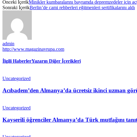
Önceki İçerik
Minikler kumbaralarını bayramda depremzedeler için açt
Sonraki İçerik
Berlin’de cami rehberleri eğitmenleri sertifikalarını aldı
admin
http://www.magazinavrupa.com
İlgili Haberler
Yazarın Diğer İçerikleri
Uncategorized
Acıbadem’den Almanya’da ücretsiz ikinci uzman gör
Uncategorized
Kayserili öğrenciler Almanya’da Türk mutfağını tanıt
Uncategorized