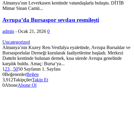
Almanya’nın Leverkusen kentinde vatandaşlarla buluştu. DİTİB
Mimar Sinan Camii...
Avrupa’da Bursaspor sevdası resmileşti
admin
-
Ocak 21, 2026
0
Uncategorized
Almanya’nın Kuzey Ren-Vestfalya eyaletinde, Avrupa Bursalılar ve
Bursasporlular Derneği kurularak faaliyetlerine başladı. Merkezi
Datteln kentinde bulunan dernek, kısa sürede Avrupa genelinde
karşılık buldu. Amaç: Bursa’ya...
1
2
3
...
50
50 Sayfanın 1. Sayfası
0
Beğenenler
Beğen
3,912
Takipçiler
Takip Et
0
Abone
Abone Ol