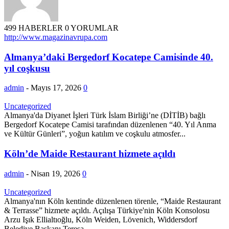
499 HABERLER
0 YORUMLAR
http://www.magazinavrupa.com
Almanya’daki Bergedorf Kocatepe Camisinde 40.
yıl coşkusu
admin
-
Mayıs 17, 2026
0
Uncategorized
Almanya'da Diyanet İşleri Türk İslam Birliği’ne (DİTİB) bağlı
Bergedorf Kocatepe Camisi tarafından düzenlenen “40. Yıl Anma
ve Kültür Günleri”, yoğun katılım ve coşkulu atmosfer...
Köln’de Maide Restaurant hizmete açıldı
admin
-
Nisan 19, 2026
0
Uncategorized
Almanya'nın Köln kentinde düzenlenen törenle, “Maide Restaurant
& Terrasse” hizmete açıldı. Açılışa Türkiye'nin Köln Konsolosu
Arzu Işık Ellialtıoğlu, Köln Weiden, Lövenich, Widdersdorf
Belediye Başkanı Teresa...