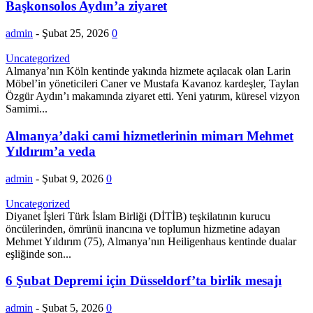
Başkonsolos Aydın’a ziyaret
admin
-
Şubat 25, 2026
0
Uncategorized
Almanya’nın Köln kentinde yakında hizmete açılacak olan Larin
Möbel’in yöneticileri Caner ve Mustafa Kavanoz kardeşler, Taylan
Özgür Aydın’ı makamında ziyaret etti. Yeni yatırım, küresel vizyon
Samimi...
Almanya’daki cami hizmetlerinin mimarı Mehmet
Yıldırım’a veda
admin
-
Şubat 9, 2026
0
Uncategorized
Diyanet İşleri Türk İslam Birliği (DİTİB) teşkilatının kurucu
öncülerinden, ömrünü inancına ve toplumun hizmetine adayan
Mehmet Yıldırım (75), Almanya’nın Heiligenhaus kentinde dualar
eşliğinde son...
6 Şubat Depremi için Düsseldorf’ta birlik mesajı
admin
-
Şubat 5, 2026
0