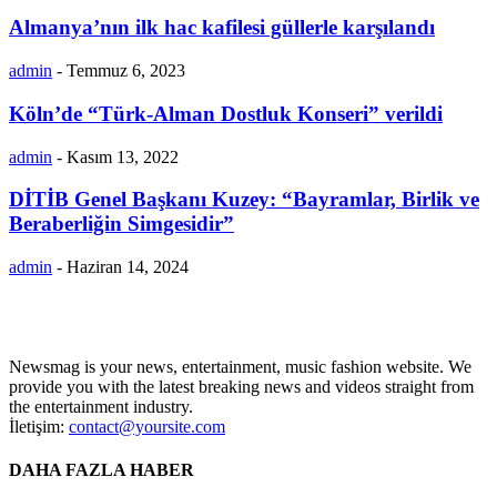
Almanya’nın ilk hac kafilesi güllerle karşılandı
admin
-
Temmuz 6, 2023
Köln’de “Türk-Alman Dostluk Konseri” verildi
admin
-
Kasım 13, 2022
DİTİB Genel Başkanı Kuzey: “Bayramlar, Birlik ve
Beraberliğin Simgesidir”
admin
-
Haziran 14, 2024
Newsmag is your news, entertainment, music fashion website. We
provide you with the latest breaking news and videos straight from
the entertainment industry.
İletişim:
contact@yoursite.com
DAHA FAZLA HABER