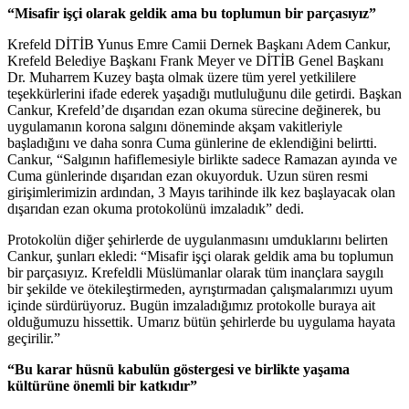
“Misafir işçi olarak geldik ama bu toplumun bir parçasıyız”
Krefeld DİTİB Yunus Emre Camii Dernek Başkanı Adem Cankur,
Krefeld Belediye Başkanı Frank Meyer ve DİTİB Genel Başkanı
Dr. Muharrem Kuzey başta olmak üzere tüm yerel yetkililere
teşekkürlerini ifade ederek yaşadığı mutluluğunu dile getirdi. Başkan
Cankur, Krefeld’de dışarıdan ezan okuma sürecine değinerek, bu
uygulamanın korona salgını döneminde akşam vakitleriyle
başladığını ve daha sonra Cuma günlerine de eklendiğini belirtti.
Cankur, “Salgının hafiflemesiyle birlikte sadece Ramazan ayında ve
Cuma günlerinde dışarıdan ezan okuyorduk. Uzun süren resmi
girişimlerimizin ardından, 3 Mayıs tarihinde ilk kez başlayacak olan
dışarıdan ezan okuma protokolünü imzaladık” dedi.
Protokolün diğer şehirlerde de uygulanmasını umduklarını belirten
Cankur, şunları ekledi: “Misafir işçi olarak geldik ama bu toplumun
bir parçasıyız. Krefeldli Müslümanlar olarak tüm inançlara saygılı
bir şekilde ve ötekileştirmeden, ayrıştırmadan çalışmalarımızı uyum
içinde sürdürüyoruz. Bugün imzaladığımız protokolle buraya ait
olduğumuzu hissettik. Umarız bütün şehirlerde bu uygulama hayata
geçirilir.”
“Bu karar hüsnü kabulün göstergesi ve birlikte yaşama
kültürüne önemli bir katkıdır”