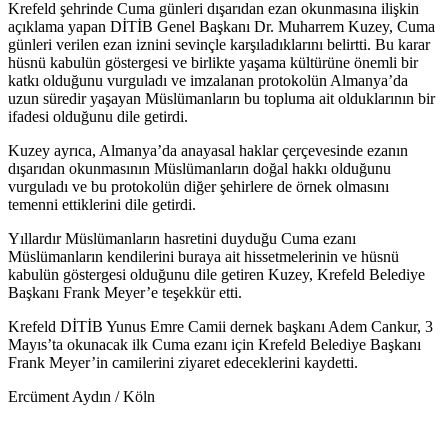
Krefeld şehrinde Cuma günleri dışarıdan ezan okunmasına ilişkin
açıklama yapan DİTİB Genel Başkanı Dr. Muharrem Kuzey, Cuma
günleri verilen ezan iznini sevinçle karşıladıklarını belirtti. Bu karar
hüsnü kabulün göstergesi ve birlikte yaşama kültürüne önemli bir
katkı olduğunu vurguladı ve imzalanan protokolün Almanya’da
uzun süredir yaşayan Müslümanların bu topluma ait olduklarının bir
ifadesi olduğunu dile getirdi.
Kuzey ayrıca, Almanya’da anayasal haklar çerçevesinde ezanın
dışarıdan okunmasının Müslümanların doğal hakkı olduğunu
vurguladı ve bu protokolün diğer şehirlere de örnek olmasını
temenni ettiklerini dile getirdi.
Yıllardır Müslümanların hasretini duyduğu Cuma ezanı
Müslümanların kendilerini buraya ait hissetmelerinin ve hüsnü
kabulün göstergesi olduğunu dile getiren Kuzey, Krefeld Belediye
Başkanı Frank Meyer’e teşekkür etti.
Krefeld DİTİB Yunus Emre Camii dernek başkanı Adem Cankur, 3
Mayıs’ta okunacak ilk Cuma ezanı için Krefeld Belediye Başkanı
Frank Meyer’in camilerini ziyaret edeceklerini kaydetti.
Ercüment Aydın / Köln