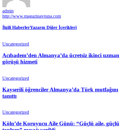
admin
http://www.magazinavrupa.com
İlgili Haberler
Yazarın Diğer İçerikleri
Uncategorized
Acıbadem’den Almanya’da ücretsiz ikinci uzman
görüşü hizmeti
Uncategorized
Kayserili öğrenciler Almanya’da Türk mutfağını
tanıttı
Uncategorized
Köln’de Koruyucu Aile Günü: “Güçlü aile, güçlü
toplum” mesajı verildi