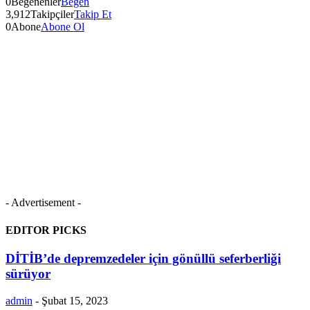
0
Beğenenler
Beğen
3,912
Takipçiler
Takip Et
0
Abone
Abone Ol
- Advertisement -
EDITOR PICKS
DİTİB’de depremzedeler için gönüllü seferberliği
sürüyor
admin
-
Şubat 15, 2023