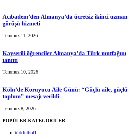
Acıbadem’den Almanya’da ücretsiz ikinci uzman
görüşü hizmeti
Temmuz 11, 2026
Kayserili öğrenciler Almanya’da Türk mutfağını
tanıttı
Temmuz 10, 2026
Köln’de Koruyucu Aile Günü: “Güçlü aile, güçlü
toplum” mesajı verildi
Temmuz 8, 2026
POPÜLER KATEGORİLER
türkfutbol
1