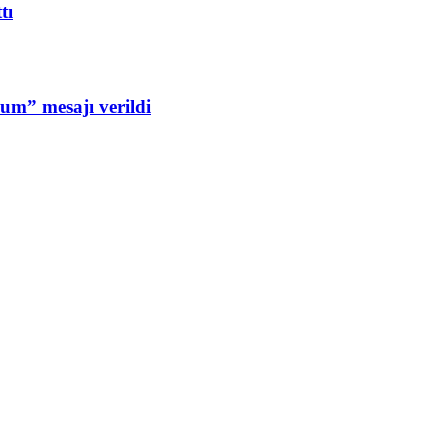
tı
um” mesajı verildi