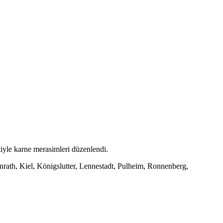
tiyle karne merasimleri düzenlendi.
rath, Kiel, Königslutter, Lennestadt, Pulheim, Ronnenberg,