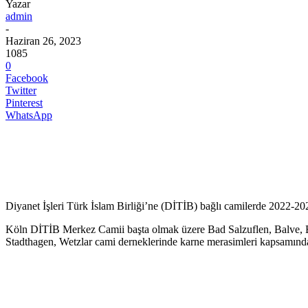
Yazar
admin
-
Haziran 26, 2023
1085
0
Facebook
Twitter
Pinterest
WhatsApp
Diyanet İşleri Türk İslam Birliği’ne (DİTİB) bağlı camilerde 2022-202
Köln DİTİB Merkez Camii başta olmak üzere Bad Salzuflen, Balve, Bo
Stadthagen, Wetzlar cami derneklerinde karne merasimleri kapsamında pik