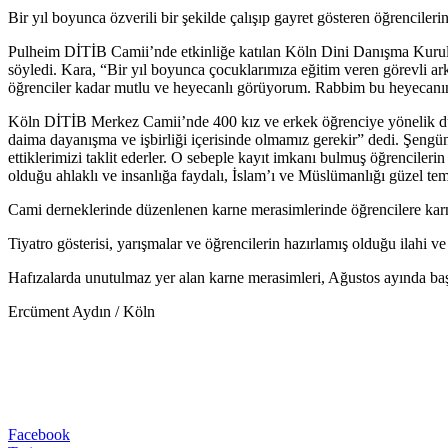
Bir yıl boyunca özverili bir şekilde çalışıp gayret gösteren öğrencileri
Pulheim DİTİB Camii’nde etkinliğe katılan Köln Dini Danışma Kurulu B
söyledi. Kara, “Bir yıl boyunca çocuklarımıza eğitim veren görevli ark
öğrenciler kadar mutlu ve heyecanlı görüyorum. Rabbim bu heyecanınızı
Köln DİTİB Merkez Camii’nde 400 kız ve erkek öğrenciye yönelik düze
daima dayanışma ve işbirliği içerisinde olmamız gerekir” dedi. Şengün 
ettiklerimizi taklit ederler. O sebeple kayıt imkanı bulmuş öğrencil
olduğu ahlaklı ve insanlığa faydalı, İslam’ı ve Müslümanlığı güzel te
Cami derneklerinde düzenlenen karne merasimlerinde öğrencilere karne
Tiyatro gösterisi, yarışmalar ve öğrencilerin hazırlamış olduğu ilahi 
Hafızalarda unutulmaz yer alan karne merasimleri, Ağustos ayında başl
Ercüment Aydın / Köln
Facebook