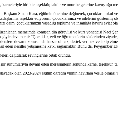
n, karneleriyle birlikte teşekkür, takdir ve onur belgelerine kavuştuğu me
aşkanı Sinan Kara, eğitimin önemine değinerek, çocukların okul ve din
adaşlarıma teşekkür ediyorum. Çocuklarımızı ve ailelerini göstermiş old
 daim, çocuklarımızın yaşadığı topluma ve insanlığa hayırlı evlat olar
nlenen merasimde konuşan din görevlisi ve kurs yöneticisi Naci Şengün
şöyle devam etti: “Çocuklar, veli ve öğretmenlerin sözlerinden ziyade, 
erin derslere devamı konusunda hassas olmak, destek vermek ve takip etm
msil eden nesiller yetişmesine katkı sağlamaktır. Bunu da, Peygamber E
leri dağıtılarak sevinçlerine ortak olundu.
ve şiir sunumlarıyla devam eden merasimlerin sonunda karne, teşekkür, tak
ayacak olan 2023-2024 eğitim öğretim yılının hayırlara vesile olması t