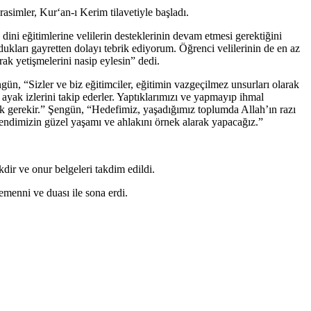
rasimler, Kur‘an-ı Kerim tilavetiyle başladı.
i eğitimlerine velilerin desteklerinin devam etmesi gerektiğini
ukları gayretten dolayı tebrik ediyorum. Öğrenci velilerinin de en az
ak yetişmelerini nasip eylesin” dedi.
, “Sizler ve biz eğitimciler, eğitimin vazgeçilmez unsurları olarak
ayak izlerini takip ederler. Yaptıklarımızı ve yapmayıp ihmal
ek gerekir.” Şengün, “Hedefimiz, yaşadığımız toplumda Allah’ın razı
fendimizin güzel yaşamı ve ahlakını örnek alarak yapacağız.”
dir ve onur belgeleri takdim edildi.
emenni ve duası ile sona erdi.