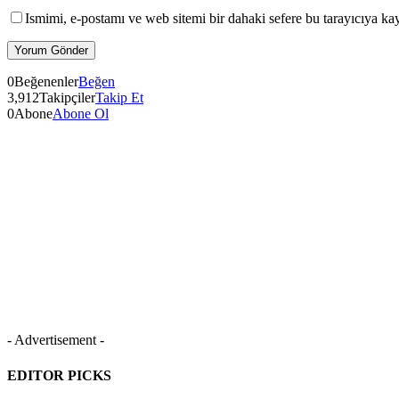
Ismimi, e-postamı ve web sitemi bir dahaki sefere bu tarayıcıya ka
0
Beğenenler
Beğen
3,912
Takipçiler
Takip Et
0
Abone
Abone Ol
- Advertisement -
EDITOR PICKS