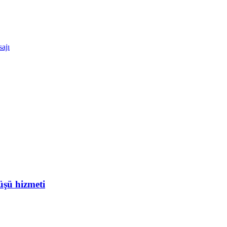
ajı
üşü hizmeti