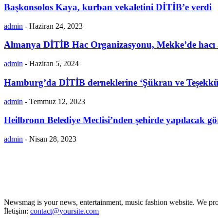
Başkonsolos Kaya, kurban vekaletini DİTİB’e verdi
admin
-
Haziran 24, 2023
Almanya DİTİB Hac Organizasyonu, Mekke’de hacı ad
admin
-
Haziran 5, 2024
Hamburg’da DİTİB derneklerine ‘Şükran ve Teşekkü
admin
-
Temmuz 12, 2023
Heilbronn Belediye Meclisi’nden şehirde yapılacak gö
admin
-
Nisan 28, 2023
Newsmag is your news, entertainment, music fashion website. We provi
İletişim:
contact@yoursite.com