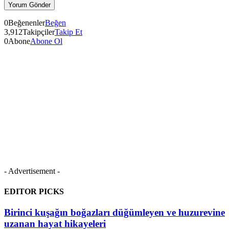
0
Beğenenler
Beğen
3,912
Takipçiler
Takip Et
0
Abone
Abone Ol
- Advertisement -
EDITOR PICKS
Birinci kuşağın boğazları düğümleyen ve huzurevine
uzanan hayat hikayeleri