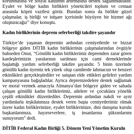
korunmasına ve sosyal katılımın artırmasına destek sağlanmaktadır.
Eyalet ve bölge kadın birlikleri yöneticileri toplum ve cemaat
arasında köprü vazifesi görür. Bundan sonra da birlikte güzel
çalışmalar, iş birliği ve istişare içerisinde büyüyen bir hizmet ağı
oluşturacağız” diye konuştu.
Kadın birliklerinin deprem seferberliği takdire şayandır
Türkiye’de yaşanan depremin ardından cemiyetlerde ve bizzat
bölgeye giden DİTİB kadın birliklerinin çalışmalarından övgüyle
bahseden Onur, “Gönüllü kadın birliklerimiz depremden zarar gören
kardeşlerimizin yaralarının sarılması için cami derneklerinde
başlattığı yardım seferberliği takdire şayandır. 5 binin üzerinde
gönüllü kadın üyemiz tek yürek olup camilerde lahmacun ve benzeri
etkinlikleri gerçekleştirdiler ve satıştan elde ettikleri gelirleri yardım
kampanyasına bağışladılar. Ayrıca depremzedelere destek sağlamak
ve moral vermek amacıyla Almanya’dan bölgeye giden ve sahada
çalışan gönüllü kadın birliklerimiz, ailelere ve çocuklara yönelik
çeşitli etkinlikler düzenlediler. Depremin ardından nakdi ve ayni
yardımlarla teşkilatımıza destek veren başta cemiyetlerimiz olmak
üzere kadın birliklerimize, eyalet birliklerimize, dini danışma kurulu
başkanlarımıza, hayırseverlere, iş insanlarına şükranlarımı
sunuyorum” dedi.
DİTİB Federal Kadın Birliği 5. Dönem Yeni Yönetim Kurulu