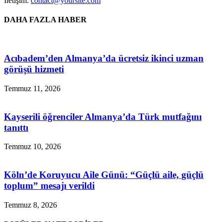
İletişim:
contact@yoursite.com
DAHA FAZLA HABER
Acıbadem’den Almanya’da ücretsiz ikinci uzman
görüşü hizmeti
Temmuz 11, 2026
Kayserili öğrenciler Almanya’da Türk mutfağını
tanıttı
Temmuz 10, 2026
Köln’de Koruyucu Aile Günü: “Güçlü aile, güçlü
toplum” mesajı verildi
Temmuz 8, 2026