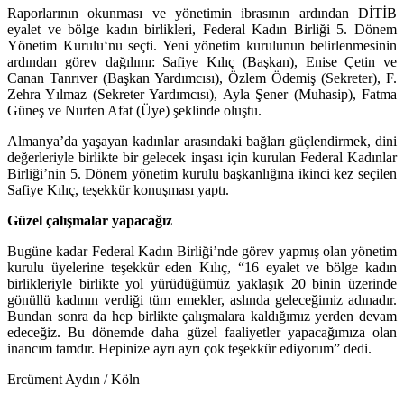
Raporlarının okunması ve yönetimin ibrasının ardından DİTİB
eyalet ve bölge kadın birlikleri, Federal Kadın Birliği 5. Dönem
Yönetim Kurulu‘nu seçti. Yeni yönetim kurulunun belirlenmesinin
ardından görev dağılımı: Safiye Kılıç (Başkan), Enise Çetin ve
Canan Tanrıver (Başkan Yardımcısı), Özlem Ödemiş (Sekreter), F.
Zehra Yılmaz (Sekreter Yardımcısı), Ayla Şener (Muhasip), Fatma
Güneş ve Nurten Afat (Üye) şeklinde oluştu.
Almanya’da yaşayan kadınlar arasındaki bağları güçlendirmek, dini
değerleriyle birlikte bir gelecek inşası için kurulan Federal Kadınlar
Birliği’nin 5. Dönem yönetim kurulu başkanlığına ikinci kez seçilen
Safiye Kılıç, teşekkür konuşması yaptı.
Güzel çalışmalar yapacağız
Bugüne kadar Federal Kadın Birliği’nde görev yapmış olan yönetim
kurulu üyelerine teşekkür eden Kılıç, “16 eyalet ve bölge kadın
birlikleriyle birlikte yol yürüdüğümüz yaklaşık 20 binin üzerinde
gönüllü kadının verdiği tüm emekler, aslında geleceğimiz adınadır.
Bundan sonra da hep birlikte çalışmalara kaldığımız yerden devam
edeceğiz. Bu dönemde daha güzel faaliyetler yapacağımıza olan
inancım tamdır. Hepinize ayrı ayrı çok teşekkür ediyorum” dedi.
Ercüment Aydın / Köln