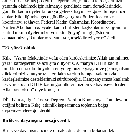
örnek bir davranış gösterdi. Deprem bölgesindeki kardeşlerimizin
yanında olabilmek için Almanya genelinde cami derneklerindeki
gönüllü kadın üyeler bir araya gelerek hayırlı ve güzel bir işe imza
attılar. Etkinliğimize gece gündüz çalışarak önderlik eden ve
koordineyi sağlayan Federal Kadın Çalışmaları Koordinatörü
Nurten Afat hanıma, eyalet kadın birlikleri başkanlarımıza, gönüllü
kadınlar kolu üyelerimize ve etkinliğe yoğun ilgi gösteren
cemaatimize şükranlarımızı sunuyor, teşekkür ediyoruz” dedi.
Tek yürek olduk
Kılıç, “Asrın felaketinde vefat eden kardeşlerimize Allah’tan rahmet,
yaralı kardeşlerimize acil şifa diliyoruz. Almanya DİTİB kadın
birlikleri olarak bu büyük acıyı yüreğimizde yaşıyor ve geçmiş olsun
dileklerimizi sunuyoruz. Her daim yardım kampanyalarımızla
kardeşlerimize desteklerimizi sürdüreceğiz. Kampanyamıza katılarak
tek yürek olan DİTİB kadın gönüllülerimizden ve hayırseverlerden
Allah razı olsun” diye konuştu.
DİTİB’in açtığı “Türkiye Depremi Yardım Kampanyası”nın devam
ettiğini belirten Kılıç, etkinlik kapsamında toplanan bağış
depremzedelere gönderildi.
Birlik ve dayanışma mesajı verdik
Birlik ve dayanışma içinde olmak adına deprem bölgesindeki