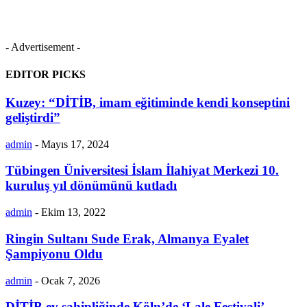
- Advertisement -
EDITOR PICKS
Kuzey: “DİTİB, imam eğitiminde kendi konseptini
geliştirdi”
admin
-
Mayıs 17, 2024
Tübingen Üniversitesi İslam İlahiyat Merkezi 10.
kuruluş yıl dönümünü kutladı
admin
-
Ekim 13, 2022
Ringin Sultanı Sude Erak, Almanya Eyalet
Şampiyonu Oldu
admin
-
Ocak 7, 2026
DİTİB ev sahipliğinde Köln’de ‘Lale Festivali’