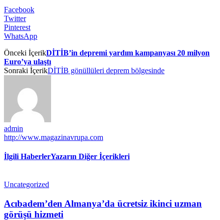
Facebook
Twitter
Pinterest
WhatsApp
Önceki İçerik
DİTİB’in depremi yardım kampanyası 20 milyon
Euro’ya ulaştı
Sonraki İçerik
DİTİB gönüllüleri deprem bölgesinde
admin
http://www.magazinavrupa.com
İlgili Haberler
Yazarın Diğer İçerikleri
Uncategorized
Acıbadem’den Almanya’da ücretsiz ikinci uzman
görüşü hizmeti