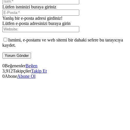
Lütfen isminizi buraya giriniz
Yanlış bir e-posta adresi girdiniz!
Lütfen e-posta adresinizi buraya girin
Ismimi, e-postamı ve web sitemi bir dahaki sefere bu tarayıcıya
kaydet.
0
Beğenenler
Beğen
3,912
Takipçiler
Takip Et
0
Abone
Abone Ol